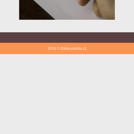
2016 © Ziskej-pujcku.cz